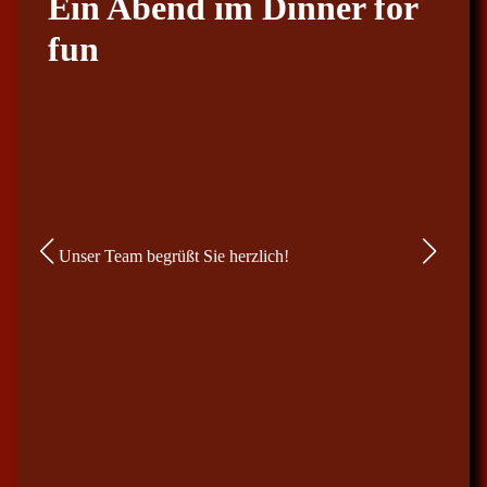
Ein Abend im Dinner for
fun
Unser Team begrüßt Sie herzlich!
Genieß
bei ein