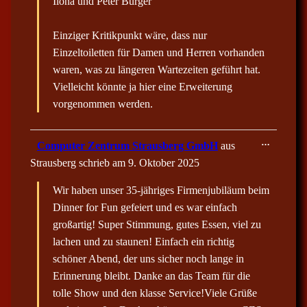
Ilona und Peter Bürger
n
d
e
n
Einziger Kritikpunkt wäre, dass nur
.
Einzeltoiletten für Damen und Herren vorhanden
waren, was zu längeren Wartezeiten geführt hat.
Vielleicht könnte ja hier eine Erweiterung
vorgenommen werden.
D
…
Computer Zentrum Strausberg GmbH
aus
i
Strausberg
schrieb am
9. Oktober 2025
e
s
e
Wir haben unser 35-jähriges Firmenjubiläum beim
M
e
Dinner for Fun gefeiert und es war einfach
t
großartig! Super Stimmung, gutes Essen, viel zu
a
b
lachen und zu staunen! Einfach ein richtig
o
x
schöner Abend, der uns sicher noch lange in
e
Erinnerung bleibt. Danke an das Team für die
i
n
tolle Show und den klasse Service!Viele Grüße
-
/