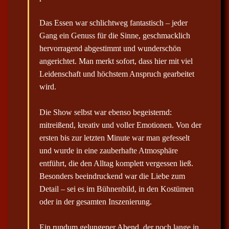
k
b
o
l
x
Das Essen war schlichtweg fantastisch – jeder
e
i
Gang ein Genuss für die Sinne, geschmacklich
i
s
n
hervorragend abgestimmt und wunderschön
-
t
/
angerichtet. Man merkt sofort, dass hier mit viel
a
n
Leidenschaft und höchstem Anspruch gearbeitet
u
a
s
wird.
b
v
l
e
i
Die Show selbst war ebenso begeisternd:
n
g
d
mitreißend, kreativ und voller Emotionen. Von der
e
a
n
ersten bis zur letzten Minute war man gefesselt
.
t
und wurde in eine zauberhafte Atmosphäre
i
entführt, die den Alltag komplett vergessen ließ.
o
Besonders beeindruckend war die Liebe zum
n
Detail – sei es im Bühnenbild, in den Kostümen
oder in der gesamten Inszenierung.
Ein rundum gelungener Abend, der noch lange in