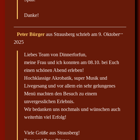
a
u
s
Danke!
b
l
e
n
D
…
Peter Bürger
aus
Strausberg
schrieb am
9. Oktober
d
i
e
2025
e
n
s
.
e
Liebes Team von Dinnerforfun,
M
e
meine Frau und ich konnten am 08.10. bei Euch
t
einen schönen Abend erleben!
a
b
Hochklassige Akrobatik, super Musik und
o
x
Livegesang und vor allem ein sehr gelungenes
e
Menü machten den Besuch zu einem
i
n
unvergesslichen Erlebnis.
-
/
Wir bedanken uns nochmals und wünschen auch
a
weiterhin viel Erfolg!
u
s
b
l
Viele Grüße aus Strausberg!
e