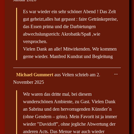
l
s
e
e
n
Es war wieder ein sehr schöner Abend ! Das Zelt
M
d
e
gut geheizt,alles hat gepasst : faire Getränkepreise,
e
t
n
das Essen prima und die Darbietungen
a
.
b
abwechslungsreich: Akrobatik/Spaß ,wie
o
x
versprochen.
e
Vielen Dank an alle! Mitwirkenden. Wir kommen
i
n
gerne wieder. Manfred Kundrat und Begleitung
-
/
a
u
D
…
Michael Gummert
aus
Velten
schrieb am
2.
s
i
b
November 2025
e
l
s
e
e
n
Wir waren das dritte mal, bei diesem
M
d
e
wunderschönen Ambiente, zu Gast. Vielen Dank
e
t
n
an Sabrina und den hervorragenden Künstler´n
a
.
b
(ohne Gendern – grins). Mein Favorit ist ja immer
o
x
wieder "Davidoff", ohne jegliche Abwertung der
e
anderen Acts. Das Menue war auch wieder
i