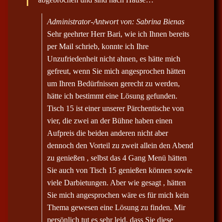
-
/
a
Administrator-Antwort von: Sabrina Bienas
u
s
Sehr geehrter Herr Bari, wie ich Ihnen bereits
b
per Mail schrieb, konnte ich Ihre
l
e
Unzufriedenheit nicht ahnen, es hätte mich
n
d
gefreut, wenn Sie mich angesprochen hätten
e
um Ihren Bedürfnissen gerecht zu werden,
n
.
hätte ich bestimmt eine Lösung gefunden.
Tisch 15 ist einer unserer Pärchentische von
vier, die zwei an der Bühne haben einen
Aufpreis die beiden anderen nicht aber
dennoch den Vorteil zu zweit allein den Abend
zu genießen , selbst das 4 Gang Menü hätten
Sie auch von Tisch 15 genießen können sowie
viele Darbietungen. Aber wie gesagt , hätten
Sie mich angesprochen wäre es für mich kein
Thema gewesen eine Lösung zu finden. Mir
persönlich tut es sehr leid, dass Sie diese