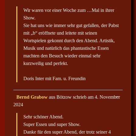
i
e
e
n
Wir waren vor einer Woche zum …Mal in ihrer
s
.
e
Show.
M
e
Sie hat uns wie immer sehr gut gefallen, der Pabst
t
mit „b“ eröffnete und leitete mit seinen
a
b
Wortspielen gekonnt durch den Abend. Artistik,
o
x
Musik und natürlich das phantastische Essen
e
machten den Besuch wieder einmal sehr
i
n
kurzweilig und perfekt.
-
/
a
Doris Inter mit Fam. u. Freundin
u
s
b
l
D
…
e
Bernd Grabow
aus
Bötzow
schrieb am
4. November
i
n
2024
e
d
s
e
e
n
Sehr schöner Abend.
M
.
e
Super Essen und super Show.
t
Danke für den super Abend, der trotz seiner 4
a