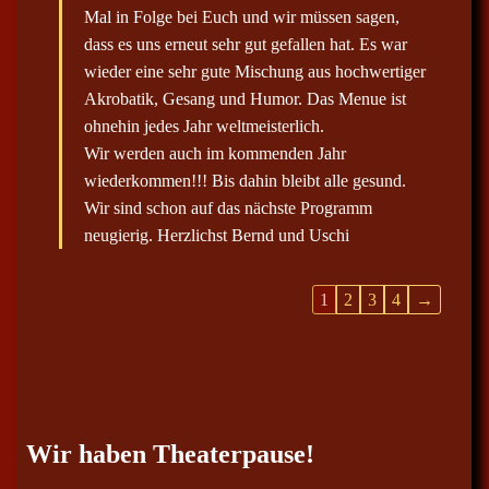
d
e
Mal in Folge bei Euch und wir müssen sagen,
e
t
n
dass es uns erneut sehr gut gefallen hat. Es war
a
.
b
wieder eine sehr gute Mischung aus hochwertiger
o
x
Akrobatik, Gesang und Humor. Das Menue ist
e
ohnehin jedes Jahr weltmeisterlich.
i
n
Wir werden auch im kommenden Jahr
-
/
wiederkommen!!! Bis dahin bleibt alle gesund.
a
Wir sind schon auf das nächste Programm
u
s
neugierig. Herzlichst Bernd und Uschi
b
l
e
n
G
1
2
3
4
→
d
e
u
n
e
.
s
t
b
Wir haben Theaterpause!
o