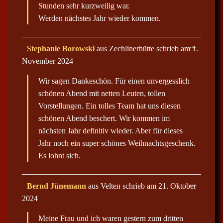
b
Stunden sehr kurzweilig war.
o
x
Werden nächstes Jahr wieder kommen.
e
i
n
-
D
…
Stephanie Borowski
aus
Zechlinerhütte
schrieb am
1.
/
i
a
November 2024
e
u
s
s
e
Wir sagen Dankeschön. Für einen unvergesslich
b
M
l
e
schönen Abend mit netten Leuten, tollen
e
t
n
Vorstellungen. Ein tolles Team hat uns diesen
a
d
b
schönen Abend beschert. Wir kommen im
e
o
n
x
nächsten Jahr definitiv wieder. Aber für dieses
.
e
Jahr noch ein super schönes Weihnachtsgeschenk.
i
n
Es lohnt sich.
-
/
a
u
D
…
Bernd Jünemann
aus
Velten
schrieb am
21. Oktober
s
i
b
2024
e
l
s
e
e
n
Meine Frau und ich waren gestern zum dritten
M