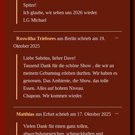
n
Spitze!
-
/
Ich glaube, wir sehen uns 2026 wieder.
a
LG Michael
u
s
b
l
D
…
e
Roswitha Triebsees
aus
Berlin
schrieb am
19.
i
n
Oktober 2025
e
d
s
e
e
n
Liebe Sabrina, lieber Dave!
M
.
e
Tausend Dank für die schöne Show , die wir an
t
meinem Geburtstag erleben durften. Wir haben es
a
b
genossen. Das Ambiente, die Show, das tolle
o
x
Essen. Alles auf hohem Niveau.
e
Chapeau. Wir kommen wieder.
i
n
-
/
D
…
a
Matthias
aus
Erfurt
schrieb am
17. Oktober 2025
i
u
e
s
Vielen Dank für einen ganz tollen,
s
b
e
l
abwechslungsreichen, schmackhaften und
M