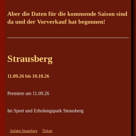
o
k
Aber die Daten für die kommende Saison sind
l
da und der Vorverkauf hat begonnen!
i
s
t
n
a
Strausberg
v
i
11.09.26 bis 10.10.26
g
a
t
Premiere am 11.09.26
i
o
Im Sport und Erholungspark Strausberg
n
Anfahrt Strausberg
Tickets