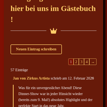
hier bei uns im Gästebuch
!
G
1
2
3
4
→
u
57 Einträge
e
D
…
Jan von Zirkus Artista
schrieb am
12. Februar 2026
s
i
e
t
Was für ein unvergesslicher Abend! Diese
s
b
e
Dinner-Show war in jeder Hinsicht wieder
M
o
e
(bereits zum 9. Mal!) absolutes Highlight und der
t
o
perfekte Start in das neue Jahr.
a