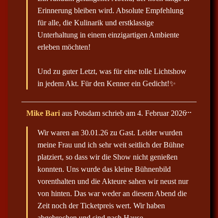
Erinnerung bleiben wird. Absolute Empfehlung
für alle, die Kulinarik und erstklassige
Unterhaltung in einem einzigartigen Ambiente
erleben möchten!
Und zu guter Letzt, was für eine tolle Lichtshow
in jedem Akt. Für den Kenner ein Gedicht!✨
D
…
Mike Bari
aus
Potsdam
schrieb am
4. Februar 2026
i
e
Wir waren an 30.01.26 zu Gast. Leider wurden
s
e
meine Frau und ich sehr weit seitlich der Bühne
M
e
platziert, so dass wir die Show nicht genießen
t
konnten. Uns wurde das kleine Bühnenbild
a
b
vorenthalten und die Akteure sahen wir neust nur
o
x
von hinten. Das war weder an diesem Abend die
e
Zeit noch der Ticketpreis wert. Wir haben
i
n
abgebrochen und sind nach Hause…