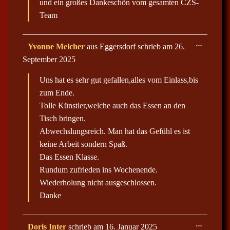
und ein großes Dankeschön vom gesamten CZS-
a
Team
u
s
b
l
D
…
e
Yvonne Melcher
aus
Eggersdorf
schrieb am
26.
i
n
September 2025
e
d
s
e
e
n
Uns hat es sehr gut gefallen,alles vom Einlass,bis
M
.
e
zum Ende.
t
Tolle Künstler,welche auch das Essen an den
a
b
Tisch bringen.
o
x
Abwechslungsreich. Man hat das Gefühl es ist
e
keine Arbeit sondern Spaß.
i
n
Das Essen Klasse.
-
/
Rundum zufrieden ins Wochenende.
a
Wiederholung nicht ausgeschlossen.
u
s
Danke
b
l
e
n
D
…
Doris Inter
schrieb am
16. Januar 2025
d