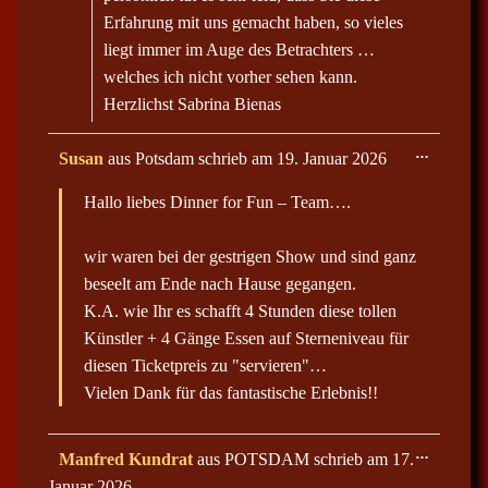
Erfahrung mit uns gemacht haben, so vieles
liegt immer im Auge des Betrachters …
welches ich nicht vorher sehen kann.
Herzlichst Sabrina Bienas
D
…
Susan
aus
Potsdam
schrieb am
19. Januar 2026
i
e
Hallo liebes Dinner for Fun – Team….
s
e
M
e
wir waren bei der gestrigen Show und sind ganz
t
beseelt am Ende nach Hause gegangen.
a
b
K.A. wie Ihr es schafft 4 Stunden diese tollen
o
x
Künstler + 4 Gänge Essen auf Sterneniveau für
e
diesen Ticketpreis zu "servieren"…
i
n
Vielen Dank für das fantastische Erlebnis!!
-
/
a
u
D
…
Manfred Kundrat
aus
POTSDAM
schrieb am
17.
s
i
b
Januar 2026
e