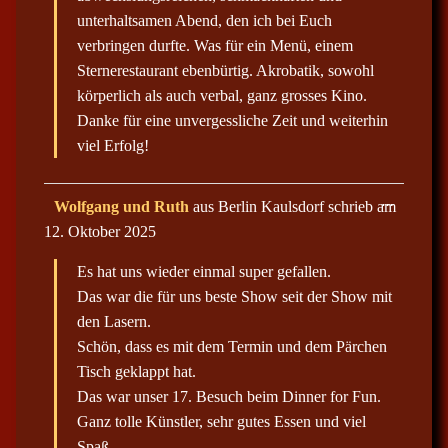
e
e
n
unterhaltsamen Abend, den ich bei Euch
t
d
verbringen durfte. Was für ein Menü, einem
a
e
b
n
Sternerestaurant ebenbürtig. Akrobatik, sowohl
o
.
x
körperlich als auch verbal, ganz grosses Kino.
e
Danke für eine unvergessliche Zeit und weiterhin
i
n
viel Erfolg!
-
/
a
u
D
…
Wolfgang und Ruth
aus
Berlin Kaulsdorf
schrieb am
s
i
b
12. Oktober 2025
e
l
s
e
e
n
Es hat uns wieder einmal super gefallen.
M
d
e
Das war die für uns beste Show seit der Show mit
e
t
n
den Lasern.
a
.
b
Schön, dass es mit dem Termin und dem Pärchen
o
x
Tisch geklappt hat.
e
Das war unser 17. Besuch beim Dinner for Fun.
i
n
Ganz tolle Künstler, sehr gutes Essen und viel
-
/
Spaß.