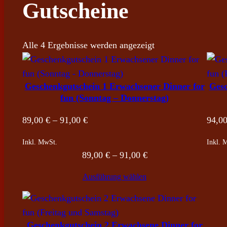
Gutscheine
Alle 4 Ergebnisse werden angezeigt
Geschenkgutschein 1 Erwachsener Dinner for
Gesc
fun (Sonntag – Donnerstag)
Preisspanne:
89,00
€
–
91,00
€
94,0
89,00 €
Inkl. MwSt.
Inkl. 
bis
Preisspanne:
89,00
€
–
91,00
€
91,00 €
89,00 €
Ausführung wählen
bis
91,00 €
Geschenkgutschein 2 Erwachsene Dinner for