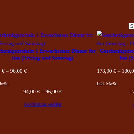
henkgutschein 1 Erwachsener Dinner for
Geschenkgutsc
fun (Freitag und Samstag)
fun (
Preisspanne:
0
€
–
96,00
€
178,00
€
–
180,
94,00 €
MwSt.
Inkl. MwSt.
bis
Preisspanne:
94,00
€
–
96,00
€
1
96,00 €
94,00 €
Ausführung wählen
bis
96,00 €