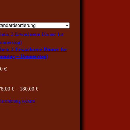
hein 2 Erwachsene Dinner for
Sonntag – Donnerstag)
Preisspanne:
00
€
178,00 €
bis
Preisspanne:
78,00
€
–
180,00
€
180,00 €
178,00 €
Ausführung wählen
bis
180,00 €