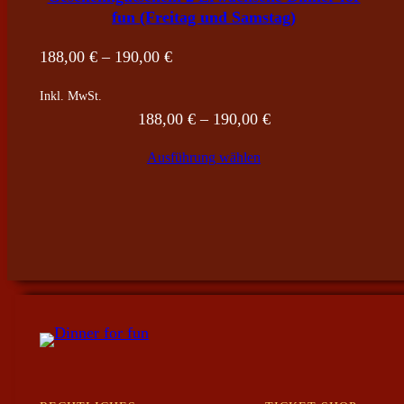
fun (Freitag und Samstag)
Preisspanne:
188,00
€
–
190,00
€
188,00 €
Inkl. MwSt.
bis
Preisspanne:
188,00
€
–
190,00
€
190,00 €
188,00 €
Ausführung wählen
bis
190,00 €