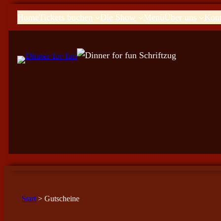
Home
Tickets buchen
Die Show
Menü
Über uns
Kont
Start
> Gutscheine