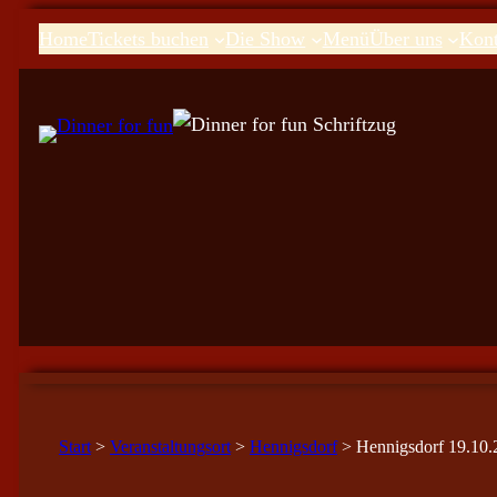
Home
Tickets buchen
Die Show
Menü
Über uns
Kont
Start
>
Veranstaltungsort
>
Hennigsdorf
> Hennigsdorf 19.10.