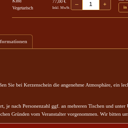
Kind
77,00
€
–
+
7
Hennigsdorf 19.10.
in
Vegetarisch
Inkl. MwSt.
,
0
0
nformationen
€
b
i
s
8
eßen Sie bei Kerzenschein die angenehme Atmosphäre, ein le
7
,
0
, je nach Personenzahl ggf. an mehreren Tischen und unter
0
rischen Gründen vom Veranstalter vorgenommen. Wir bitten um
€