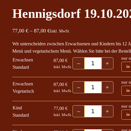
Hennigsdorf 19.10.20
P
77,00
€
–
87,00
€
Inkl. MwSt.
r
Wir unterscheiden zwischen Erwachsenen und Kindern bis 12 J
e
Menü und vegetarischem Menü. Wählen Sie bitte bei der Bestell
i
nur n
Erwachsen
87,00
€
–
+
s
Hennigsdorf 19.10.
in
Standard
Inkl. MwSt.
s
p
nur n
Erwachsen
87,00
€
–
+
a
Hennigsdorf 19.10.
in
Vegetarisch
Inkl. MwSt.
n
n
nur n
Kind
77,00
€
–
+
e
Hennigsdorf 19.10.
in
Standard
Inkl. MwSt.
:
7
nur n