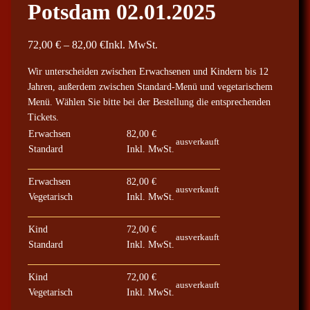
Potsdam 02.01.2025
P
72,00
€
–
82,00
€
Inkl. MwSt.
r
Wir unterscheiden zwischen Erwachsenen und Kindern bis 12
e
Jahren, außerdem zwischen Standard-Menü und vegetarischem
i
Menü. Wählen Sie bitte bei der Bestellung die entsprechenden
s
Tickets.
s
Erwachsen
82,00
€
ausverkauft
p
Standard
Inkl. MwSt.
a
Erwachsen
82,00
€
n
ausverkauft
Vegetarisch
Inkl. MwSt.
n
e
Kind
72,00
€
:
ausverkauft
Standard
Inkl. MwSt.
7
2
Kind
72,00
€
ausverkauft
,
Vegetarisch
Inkl. MwSt.
0