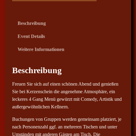
0
€
Beschreibung
b
i
Event Details
s
Weitere Informationen
8
2
,
Beschreibung
0
0
Freuen Sie sich auf einen schönen Abend und genießen
Sie bei Kerzenschein die angenehme Atmosphäre, ein
€
leckeres 4 Gang Menü gewürzt mit Comedy, Artistik und
außergewöhnlichen Kellnern.
Buchungen von Gruppen werden gemeinsam platziert, je
nach Personenzahl ggf. an mehreren Tischen und unter
Umständen mit anderen Gästen am Tisch. Die