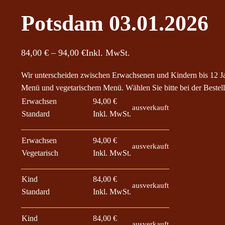
Potsdam 03.01.2026
P
84,00
€
–
94,00
€
Inkl. MwSt.
r
Wir unterscheiden zwischen Erwachsenen und Kindern bis 12 J
e
Menü und vegetarischem Menü. Wählen Sie bitte bei der Bestell
i
Erwachsen
94,00
€
ausverkauft
s
Standard
Inkl. MwSt.
s
p
Erwachsen
94,00
€
ausverkauft
a
Vegetarisch
Inkl. MwSt.
n
n
Kind
84,00
€
ausverkauft
Standard
Inkl. MwSt.
e
:
Kind
84,00
€
8
ausverkauft