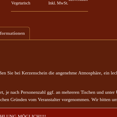
Vegetarisch
Inkl. MwSt.
4
,
0
0
nformationen
€
b
i
s
9
eßen Sie bei Kerzenschein die angenehme Atmosphäre, ein le
4
,
, je nach Personenzahl ggf. an mehreren Tischen und unter
0
rischen Gründen vom Veranstalter vorgenommen. Wir bitten um
0
€
HLUNG MÖGLICH!!!!