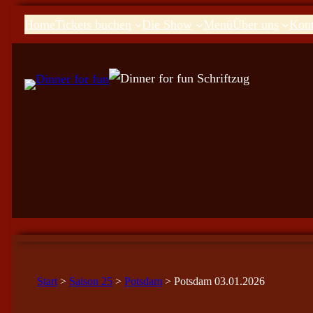
Home
Tickets buchen
Die Show
Menü
Über uns
Kont
Start
>
Saison 25
>
Potsdam
> Potsdam 03.01.2026