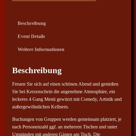
0
€
Beschreibung
b
i
Event Details
s
Weitere Informationen
8
9
,
Beschreibung
0
0
Freuen Sie sich auf einen schönen Abend und genießen
Sie bei Kerzenschein die angenehme Atmosphäre, ein
€
leckeres 4 Gang Menü gewürzt mit Comedy, Artistik und
außergewöhnlichen Kellnern.
Buchungen von Gruppen werden gemeinsam platziert, je
nach Personenzahl ggf. an mehreren Tischen und unter
Umständen mit anderen Gästen am Tisch. Die