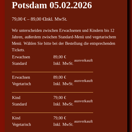
Potsdam 05.02.2026
P
79,00
€
–
89,00
€
Inkl. MwSt.
r
Wir unterscheiden zwischen Erwachsenen und Kindern bis 12
e
Jahren, außerdem zwischen Standard-Menü und vegetarischem
i
Menü. Wählen Sie bitte bei der Bestellung die entsprechenden
s
Tickets.
s
Erwachsen
89,00
€
ausverkauft
p
Standard
Inkl. MwSt.
a
Erwachsen
89,00
€
n
ausverkauft
Vegetarisch
Inkl. MwSt.
n
e
Kind
79,00
€
:
ausverkauft
Standard
Inkl. MwSt.
7
9
Kind
79,00
€
ausverkauft
,
Vegetarisch
Inkl. MwSt.
0