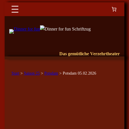
Das gemütliche Verzehrtheater
Start
>
Saison 25
>
Potsdam
> Potsdam 05.02.2026