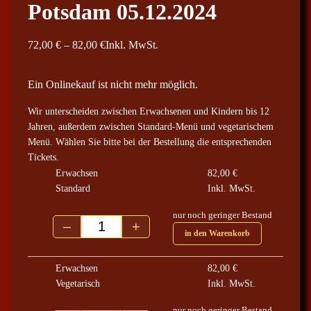
Potsdam 05.12.2024
P
72,00
€
–
82,00
€
Inkl. MwSt.
r
e
Ein Onlinekauf ist nicht mehr möglich.
i
Wir unterscheiden zwischen Erwachsenen und Kindern bis 12
s
Jahren, außerdem zwischen Standard-Menü und vegetarischem
s
Menü. Wählen Sie bitte bei der Bestellung die entsprechenden
p
Tickets.
a
Erwachsen
82,00
€
n
Standard
Inkl. MwSt.
n
nur noch geringer Bestand
e
–
+
Potsdam 05.12.2024 Menge
in den Warenkorb
:
7
Erwachsen
82,00
€
2
Vegetarisch
Inkl. MwSt.
,
0
nur noch geringer Bestand