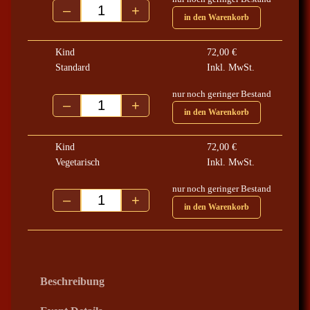
–
+
0
Potsdam 05.12.2024 Menge
in den Warenkorb
€
Kind
72,00
€
b
Standard
Inkl. MwSt.
i
nur noch geringer Bestand
s
–
+
Potsdam 05.12.2024 Menge
in den Warenkorb
8
2
Kind
72,00
€
,
Vegetarisch
Inkl. MwSt.
0
0
nur noch geringer Bestand
–
+
Potsdam 05.12.2024 Menge
in den Warenkorb
€
Beschreibung