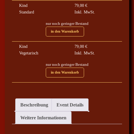
0
Kind
79,00
€
Standard
Inkl. MwSt.
€
nur noch geringer Bestand
b
in den Warenkorb
i
s
Kind
79,00
€
8
Vegetarisch
Inkl. MwSt.
9
,
nur noch geringer Bestand
0
in den Warenkorb
0
€
Beschreibung
Event Details
Weitere Informationen