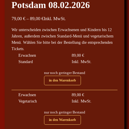
Potsdam 08.02.2026
P
79,00
€
–
89,00
€
Inkl. MwSt.
r
Wir unterscheiden zwischen Erwachsenen und Kindern bis 12
e
Jahren, außerdem zwischen Standard-Menü und vegetarischem
i
Menü. Wählen Sie bitte bei der Bestellung die entsprechenden
s
Tickets.
s
Erwachsen
89,00
€
p
Standard
Inkl. MwSt.
a
nur noch geringer Bestand
n
in den Warenkorb
n
e
Erwachsen
89,00
€
:
Vegetarisch
Inkl. MwSt.
7
9
nur noch geringer Bestand
,
in den Warenkorb
0