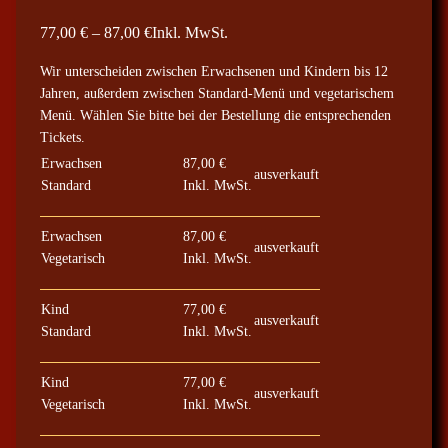
P
77,00
€
–
87,00
€
Inkl. MwSt.
r
Wir unterscheiden zwischen Erwachsenen und Kindern bis 12
e
Jahren, außerdem zwischen Standard-Menü und vegetarischem
i
Menü. Wählen Sie bitte bei der Bestellung die entsprechenden
s
Tickets.
s
Erwachsen
87,00
€
ausverkauft
p
Standard
Inkl. MwSt.
a
n
Erwachsen
87,00
€
ausverkauft
n
Vegetarisch
Inkl. MwSt.
e
:
Kind
77,00
€
ausverkauft
7
Standard
Inkl. MwSt.
7
,
Kind
77,00
€
ausverkauft
Vegetarisch
Inkl. MwSt.
0
0