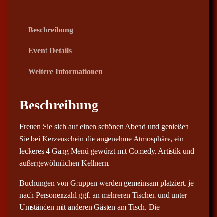
€
b
Beschreibung
i
Event Details
s
8
Weitere Informationen
7
,
0
Beschreibung
0
Freuen Sie sich auf einen schönen Abend und genießen
€
Sie bei Kerzenschein die angenehme Atmosphäre, ein
leckeres 4 Gang Menü gewürzt mit Comedy, Artistik und
außergewöhnlichen Kellnern.
Buchungen von Gruppen werden gemeinsam platziert, je
nach Personenzahl ggf. an mehreren Tischen und unter
Umständen mit anderen Gästen am Tisch. Die