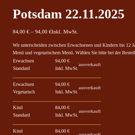
Potsdam 22.11.2025
P
84,00
€
–
94,00
€
Inkl. MwSt.
r
Wir unterscheiden zwischen Erwachsenen und Kindern bis 12 J
e
Menü und vegetarischem Menü. Wählen Sie bitte bei der Bestell
i
Erwachsen
94,00
€
ausverkauft
s
Standard
Inkl. MwSt.
s
p
Erwachsen
94,00
€
ausverkauft
a
Vegetarisch
Inkl. MwSt.
n
n
Kind
84,00
€
ausverkauft
Standard
Inkl. MwSt.
e
:
Kind
84,00
€
8
ausverkauft