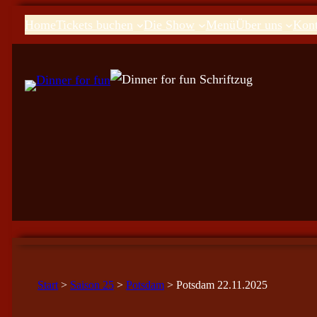
Home
Tickets buchen
Die Show
Menü
Über uns
Kont
Start
>
Saison 25
>
Potsdam
> Potsdam 22.11.2025