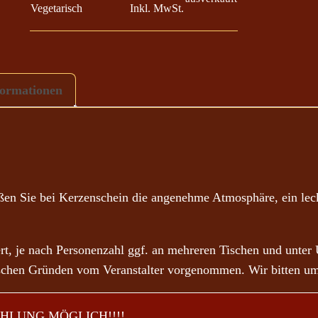
Vegetarisch
Inkl. MwSt.
4
,
0
0
formationen
€
b
i
s
9
eßen Sie bei Kerzenschein die angenehme Atmosphäre, ein le
4
,
, je nach Personenzahl ggf. an mehreren Tischen und unter
0
rischen Gründen vom Veranstalter vorgenommen. Wir bitten um
0
€
HLUNG MÖGLICH!!!!