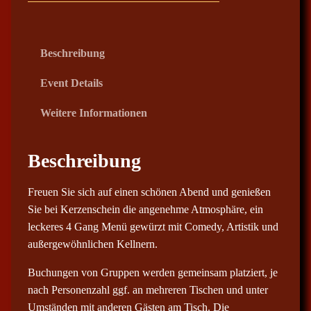
0
€
Beschreibung
b
i
Event Details
s
Weitere Informationen
8
7
,
Beschreibung
0
0
Freuen Sie sich auf einen schönen Abend und genießen
Sie bei Kerzenschein die angenehme Atmosphäre, ein
€
leckeres 4 Gang Menü gewürzt mit Comedy, Artistik und
außergewöhnlichen Kellnern.
Buchungen von Gruppen werden gemeinsam platziert, je
nach Personenzahl ggf. an mehreren Tischen und unter
Umständen mit anderen Gästen am Tisch. Die