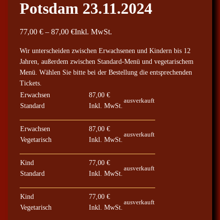
Potsdam 23.11.2024
P
77,00
€
–
87,00
€
Inkl. MwSt.
r
Wir unterscheiden zwischen Erwachsenen und Kindern bis 12
e
Jahren, außerdem zwischen Standard-Menü und vegetarischem
i
Menü. Wählen Sie bitte bei der Bestellung die entsprechenden
s
Tickets.
s
Erwachsen
87,00
€
ausverkauft
p
Standard
Inkl. MwSt.
a
Erwachsen
87,00
€
n
ausverkauft
Vegetarisch
Inkl. MwSt.
n
e
Kind
77,00
€
:
ausverkauft
Standard
Inkl. MwSt.
7
7
Kind
77,00
€
ausverkauft
,
Vegetarisch
Inkl. MwSt.
0