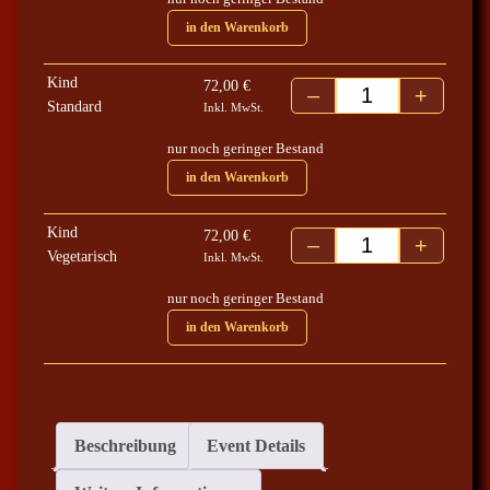
0
in den Warenkorb
€
Kind
72,00
€
–
+
b
Potsdam 27.11.202
Standard
Inkl. MwSt.
i
nur noch geringer Bestand
s
in den Warenkorb
8
2
Kind
,
72,00
€
–
+
Potsdam 27.11.202
Vegetarisch
Inkl. MwSt.
0
0
nur noch geringer Bestand
in den Warenkorb
€
Beschreibung
Event Details