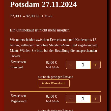
Potsdam 27.11.2024
P
72,00
€
–
82,00
€
Inkl. MwSt.
r
e
Ein Onlinekauf ist nicht mehr möglich.
i
Wir unterscheiden zwischen Erwachsenen und Kindern bis 12
s
Jahren, außerdem zwischen Standard-Menü und vegetarischem
s
Menü. Wählen Sie bitte bei der Bestellung die entsprechenden
p
Tickets.
a
Erwachsen
82,00
€
–
+
n
Potsdam 27.11.202
Standard
Inkl. MwSt.
n
nur noch geringer Bestand
e
in den Warenkorb
:
7
Erwachsen
2
82,00
€
–
+
Potsdam 27.11.202
Vegetarisch
Inkl. MwSt.
,
0
nur noch geringer Bestand