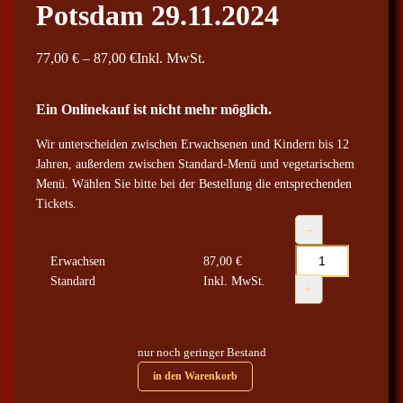
Potsdam 29.11.2024
P
77,00
€
–
87,00
€
Inkl. MwSt.
r
e
Ein Onlinekauf ist nicht mehr möglich.
i
Wir unterscheiden zwischen Erwachsenen und Kindern bis 12
s
Jahren, außerdem zwischen Standard-Menü und vegetarischem
s
Menü. Wählen Sie bitte bei der Bestellung die entsprechenden
p
Tickets.
a
P
–
n
o
n
Erwachsen
87,00
€
t
Standard
e
Inkl. MwSt.
s
+
d
:
a
7
m
7
nur noch geringer Bestand
2
,
in den Warenkorb
9
0
.