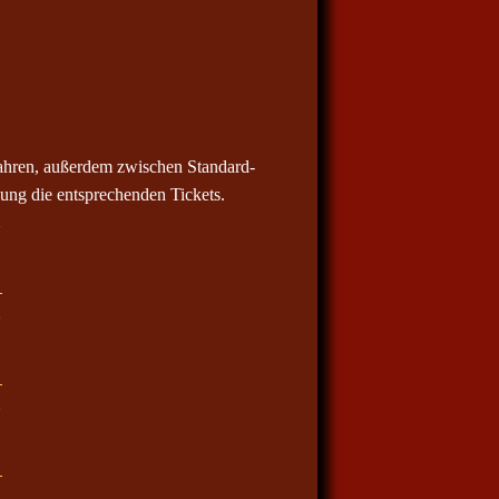
ahren, außerdem zwischen Standard-
ung die entsprechenden Tickets.
d
d
d
d