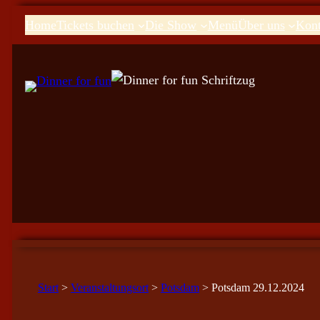
Home
Tickets buchen
Die Show
Menü
Über uns
Kont
Start
>
Veranstaltungsort
>
Potsdam
> Potsdam 29.12.2024