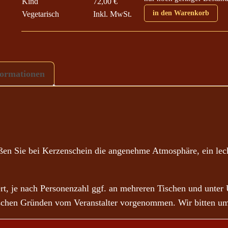
Kind
72,00
€
2
in den Warenkorb
Vegetarisch
Inkl. MwSt.
,
0
0
formationen
€
b
i
s
8
eßen Sie bei Kerzenschein die angenehme Atmosphäre, ein le
2
,
0
, je nach Personenzahl ggf. an mehreren Tischen und unter
0
rischen Gründen vom Veranstalter vorgenommen. Wir bitten um
€