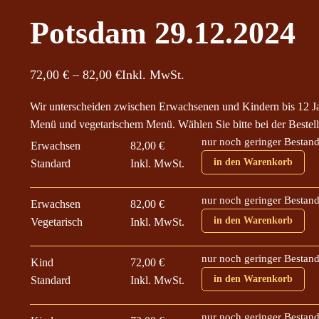
Potsdam 29.12.2024
P
72,00
€
–
82,00
€
Inkl. MwSt.
r
Wir unterscheiden zwischen Erwachsenen und Kindern bis 12 J
e
Menü und vegetarischem Menü. Wählen Sie bitte bei der Bestell
i
nur noch geringer Bestan
Erwachsen
82,00
€
s
in den Warenkorb
Standard
Inkl. MwSt.
s
p
nur noch geringer Bestan
Erwachsen
82,00
€
a
in den Warenkorb
Vegetarisch
Inkl. MwSt.
n
n
nur noch geringer Bestan
Kind
72,00
€
e
in den Warenkorb
Standard
Inkl. MwSt.
:
7
nur noch geringer Bestan