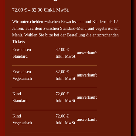
P
72,00
€
–
82,00
€
Inkl. MwSt.
r
Wir unterscheiden zwischen Erwachsenen und Kindern bis 12
e
Jahren, außerdem zwischen Standard-Menü und vegetarischem
i
Menü. Wählen Sie bitte bei der Bestellung die entsprechenden
s
Tickets.
s
Erwachsen
82,00
€
ausverkauft
p
Standard
Inkl. MwSt.
a
n
Erwachsen
82,00
€
ausverkauft
n
Vegetarisch
Inkl. MwSt.
e
:
Kind
72,00
€
ausverkauft
7
Standard
Inkl. MwSt.
2
,
Kind
72,00
€
ausverkauft
Vegetarisch
Inkl. MwSt.
0
0