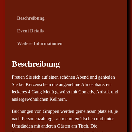
€
b
Beschreibung
i
Event Details
s
8
Weitere Informationen
2
,
0
Beschreibung
0
Freuen Sie sich auf einen schönen Abend und genießen
€
Sie bei Kerzenschein die angenehme Atmosphäre, ein
leckeres 4 Gang Menü gewürzt mit Comedy, Artistik und
außergewöhnlichen Kellnern.
Buchungen von Gruppen werden gemeinsam platziert, je
nach Personenzahl ggf. an mehreren Tischen und unter
Umständen mit anderen Gästen am Tisch. Die