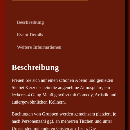
0
€
Beschreibung
b
i
Event Details
s
Weitere Informationen
8
7
,
Beschreibung
0
0
Freuen Sie sich auf einen schönen Abend und genießen
Sie bei Kerzenschein die angenehme Atmosphäre, ein
€
leckeres 4 Gang Menü gewürzt mit Comedy, Artistik und
außergewöhnlichen Kellnern.
Buchungen von Gruppen werden gemeinsam platziert, je
nach Personenzahl ggf. an mehreren Tischen und unter
Umständen mit anderen Gästen am Tisch. Die