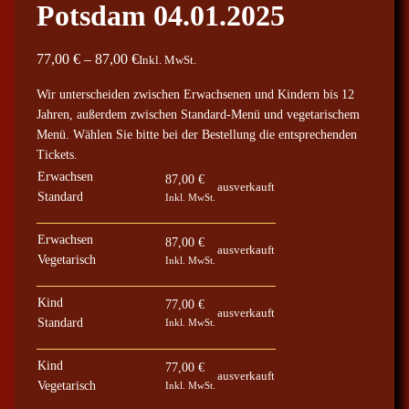
Potsdam 04.01.2025
P
77,00
€
–
87,00
€
Inkl. MwSt.
r
Wir unterscheiden zwischen Erwachsenen und Kindern bis 12
e
Jahren, außerdem zwischen Standard-Menü und vegetarischem
i
Menü. Wählen Sie bitte bei der Bestellung die entsprechenden
s
Tickets.
s
Erwachsen
87,00
€
ausverkauft
p
Standard
Inkl. MwSt.
a
Erwachsen
n
87,00
€
ausverkauft
Vegetarisch
Inkl. MwSt.
n
e
Kind
77,00
€
:
ausverkauft
Standard
Inkl. MwSt.
7
7
Kind
77,00
€
ausverkauft
,
Vegetarisch
Inkl. MwSt.
0