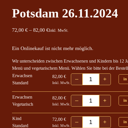
Potsdam 26.11.2024
P
72,00
€
–
82,00
€
Inkl. MwSt.
r
e
Ein Onlinekauf ist nicht mehr möglich.
i
Wir unterscheiden zwischen Erwachsenen und Kindern bis 12 J
s
Menü und vegetarischem Menü. Wählen Sie bitte bei der Bestell
s
Erwachsen
82,00
€
p
–
+
in
Potsdam 26.11.202
Standard
Inkl. MwSt.
a
n
Erwachsen
82,00
€
–
+
in
n
Potsdam 26.11.202
Vegetarisch
Inkl. MwSt.
e
:
Kind
72,00
€
–
+
in
Potsdam 26.11.202
7
Standard
Inkl. MwSt.