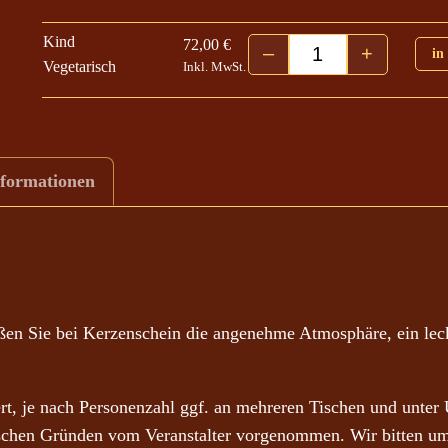
2
Kind
72,00
€
,
–
+
in
Potsdam 26.11.202
Vegetarisch
Inkl. MwSt.
0
0
€
nformationen
b
i
s
8
2
,
eßen Sie bei Kerzenschein die angenehme Atmosphäre, ein le
0
0
, je nach Personenzahl ggf. an mehreren Tischen und unter
rischen Gründen vom Veranstalter vorgenommen. Wir bitten um
€