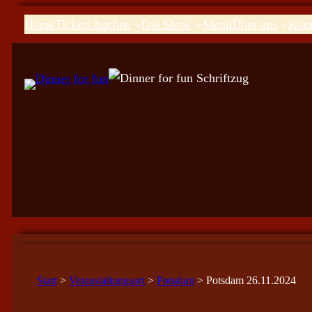
Home
Tickets buchen
Die Show
Menü
Über uns
Kont
Start
>
Veranstaltungsort
>
Potsdam
> Potsdam 26.11.2024