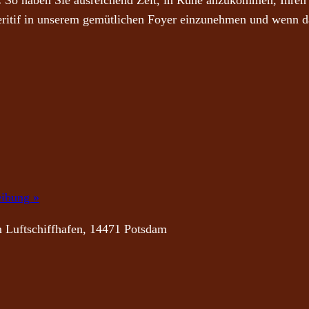
.
So haben Sie ausreichend Zeit, in Ruhe anzukommen, Ihren A
eritif in unserem gemütlichen Foyer einzunehmen und wenn d
eibung »
 Luftschiffhafen, 14471 Potsdam